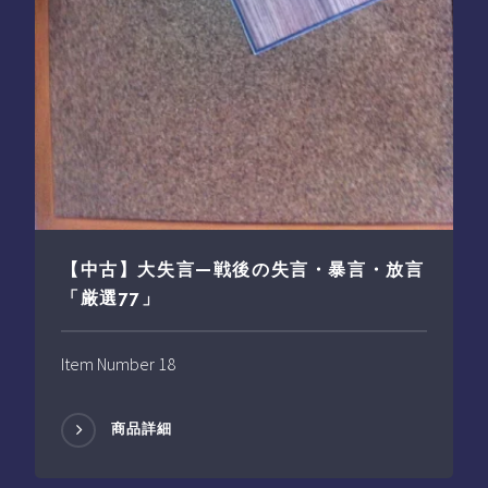
【中古】大失言—戦後の失言・暴言・放言
「厳選77」
Item Number 18
商品詳細