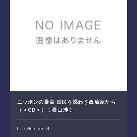
ニッポンの暴言 国民を惑わす政治家たち
（＜CD＞） [ 横山渉 ]
Item Number 14