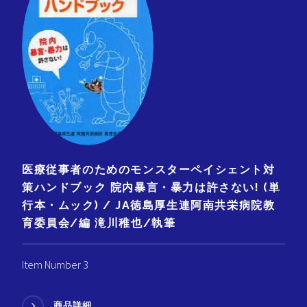
医療従事者のためのモンスターペイシェント対
策ハンドブック 院内暴言・暴力は許さない! (単
行本・ムック) / JA徳島厚生連阿南共栄病院教
育委員会/編 滝川稚也/執筆
Item Number 3
商品詳細