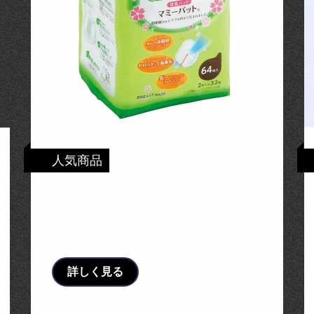
人気商品
dacco マミーパット 母乳量多めタイ
プ 2枚入×32個 母乳パッド ダッコ 64
枚入 授乳期 オ …
詳しく見る