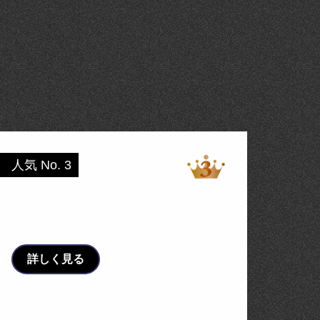
人気 No. 3
ファイン 酵母×酵素219×コー
ヒークロロゲン酸ダイエット 150粒
詳しく見る