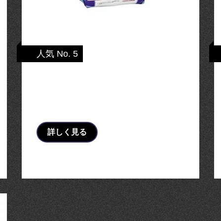
人気 No. 5
dc マミーパット 多めタイプ 【2
枚入×32個】（オオサキメディカ
ル）
詳しく見る