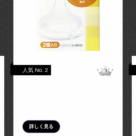
人気 No. 2
【本日楽天ポイント5倍相当】
ピジョン株式会社 母乳実感 乳
首 1ヵ月頃〜／Sサイズ（丸穴）
2個入【 …
詳しく見る