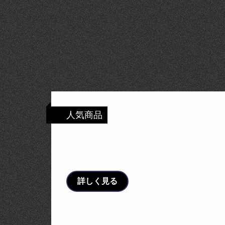
人気商品
ピジョン 母乳実感 乳首 1ヵ月から S
サイズ 2個入ピジョン 母乳実感乳首
詳しく見る