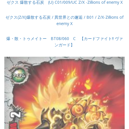
ゼクス 爆散する石炭 (U) C01/009/UC Z/X -Zillions of enemy X
ゼクス(Z/X)爆散する石炭 / 異世界との邂逅 / B01 / Z/X-Zillions of
enemy X
爆・散・トゥメイトー BT08/060 C 【カードファイト!! ヴァ
ンガード】