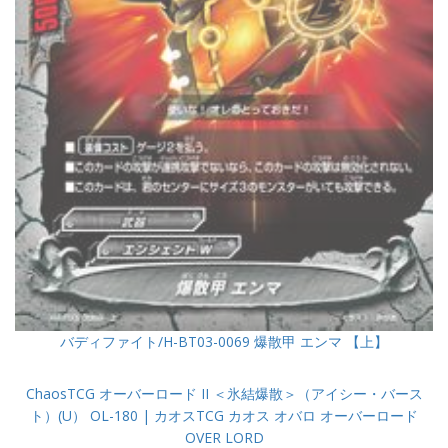
バディファイト/H-BT03-0069 爆散甲 エンマ 【上】
ChaosTCG オーバーロード II ＜氷結爆散＞（アイシー・バース
ト）(U） OL-180 | カオスTCG カオス オバロ オーバーロード
OVER LORD