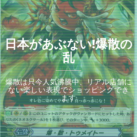
日本があぶない!爆散の
乱
爆散は只今人気沸騰中、リアル店舗に
ない楽しい表現でショッピングでき
ます