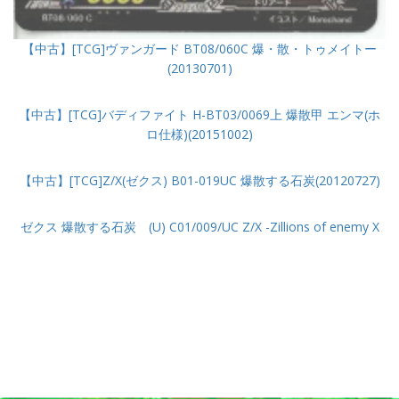
【中古】[TCG]ヴァンガード BT08/060C 爆・散・トゥメイトー
(20130701)
【中古】[TCG]バディファイト H-BT03/0069上 爆散甲 エンマ(ホ
ロ仕様)(20151002)
【中古】[TCG]Z/X(ゼクス) B01-019UC 爆散する石炭(20120727)
ゼクス 爆散する石炭 (U) C01/009/UC Z/X -Zillions of enemy X