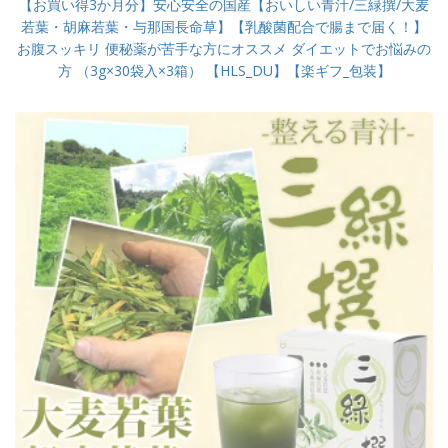
【お買い得3か月分】安心安全の国産【おいしい青汁/三緑撰/大麦
若葉・胡麻若葉・与那国長命草】【乳酸菌配合で腸まで届く！】
お腹スッキリ 便秘薬が苦手な方にオススメ ダイエットでお悩みの
方 （3g×30袋入×3箱） 【HLS_DU】【楽ギフ_包装】