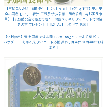
【三緑撰/お試し1週間分】【ポスト投函】【代引き不可】安心安
全の国産 おいしい青汁/三緑撰/大麦若葉・胡麻若葉・与那国長命
草】【乳酸菌配合で腸まで届く！お腹スッキリ ダイエットでお悩
みの方 プレゼント【HLS_DU】【楽ギフ_包装】
【送料無料】青汁 国産 大麦若葉 100% 100g ×12 大麦若葉 粉末
パウダー [ 野菜不足 ダイエット応援 美容と健康に 食物繊維 送料
無料 ]