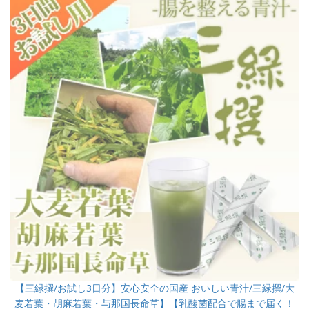
【三緑撰/お試し3日分】安心安全の国産 おいしい青汁/三緑撰/大
麦若葉・胡麻若葉・与那国長命草】【乳酸菌配合で腸まで届く！