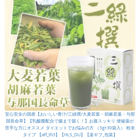
安心安全の国産【おいしい青汁/三緑撰/大麦若葉・胡麻若葉・与那
国長命草】【乳酸菌配合で腸まで届く！】お腹スッキリ 便秘薬が
苦手な方にオススメ ダイエットでお悩みの方 （3g×30袋入） 粉末
タイプ 【aff_th3】【HLS_DU】【楽ギフ_包装】