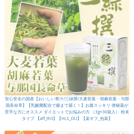
安心安全の国産【おいしい青汁/三緑撰/大麦若葉・胡麻若葉・与那
国長命草】【乳酸菌配合で腸まで届く！】お腹スッキリ 便秘薬が
苦手な方にオススメ ダイエットでお悩みの方 （3g×30袋入） 粉末
タイプ 【aff_th3】【HLS_DU】【楽ギフ_包装】