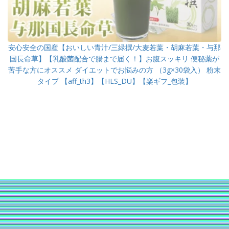
安心安全の国産【おいしい青汁/三緑撰/大麦若葉・胡麻若葉・与那
国長命草】【乳酸菌配合で腸まで届く！】お腹スッキリ 便秘薬が
苦手な方にオススメ ダイエットでお悩みの方 （3g×30袋入） 粉末
タイプ 【aff_th3】【HLS_DU】【楽ギフ_包装】